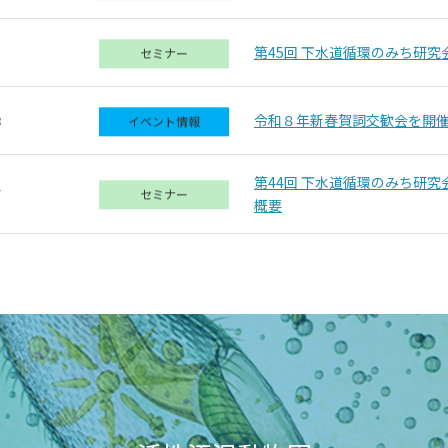
第45回 下水道循環のみち研究
3
セミナー
令和８年新春賀詞交歓会を開催
8
イベント情報
第44回 下水道循環のみち研
7
セミナー
概要