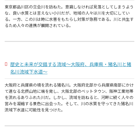
東京都品川区の立会川を訪ねた。意識しなければ見落としてしまうよう
な、良い水質とは言えない小川だが、地域の人々は川を大切にしてい
る。一方、この川は時に水害をもたらし対策が急務である。川と共生す
るため人々の連携が展開されている。
歴史と未来が交錯する流域～大阪府、兵庫県・猪名川と猪
名川流域下水道～
大阪府と兵庫県の境を流れる猪名川。大阪府北部から兵庫県南部にかけ
て連なる北摂山地に端を発し、大阪北部のベットタウン、阪神工業地帯
を流れるありふれた川だ。しかし、流域を訪ねると、河畔に続く人々の
営みを凝縮する景色に出会った。そして、川の水質を守ってきた猪名川
流域下水道に可能性を見つけた。