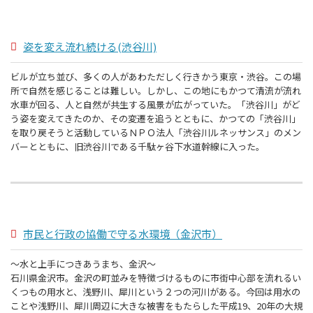
姿を変え流れ続ける(渋谷川)
ビルが立ち並び、多くの人があわただしく行きかう東京・渋谷。この場
所で自然を感じることは難しい。しかし、この地にもかつて清流が流れ
水車が回る、人と自然が共生する風景が広がっていた。「渋谷川」がど
う姿を変えてきたのか、その変遷を追うとともに、かつての「渋谷川」
を取り戻そうと活動しているＮＰＯ法人「渋谷川ルネッサンス」のメン
バーとともに、旧渋谷川である千駄ヶ谷下水道幹線に入った。
市民と行政の協働で守る水環境（金沢市）
～水と上手につきあうまち、金沢～
石川県金沢市。金沢の町並みを特徴づけるものに市街中心部を流れるい
くつもの用水と、浅野川、犀川という２つの河川がある。今回は用水の
ことや浅野川、犀川周辺に大きな被害をもたらした平成19、20年の大規