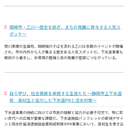
岡崎市・乙川～歴史を紡ぎ、まちの発展に寄与する人気ス
ポット～
徳川家康の生誕地、岡崎城のそばを流れる乙川は多数のイベントが開催
され、市の内外から人が集まる歴史ある人気スポットだ。下水道事業も
戦前から着手し、水環境の整備と街の発展が密接につながっている。
自ら学び、社会貢献を実感する生徒たち ～静岡市上下水道
局 高校生と協力した下水道PRと浸水対策～
下水道事業の持続に向けては市民の理解と協力が必要不可欠で、特に若
い世代への広報が重要な課題だ。下水道施設パンフレットの新規デザイ
ンと雨水貯留浸透施設設置助成制度のPR事業において、高校生を巻き込