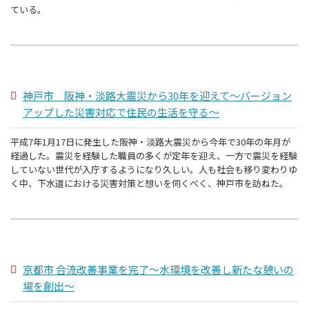
ている。
神戸市 阪神・淡路大震災から30年を迎えて～バージョン
アップした災害対応で住民の生活を守る～
平成7年1月17日に発生した阪神・淡路大震災から今年で30年の年月が
経過した。震災を経験した職員の多くが定年を迎え、一方で震災を経験
していない世代が入庁するようになり久しい。人も社会も移り変わりゆ
く中、下水道における災害対策と想いを伺くべく、神戸市を訪ねた。
京都市 合流改善事業を完了～水環境を改善し新たな憩いの
場を創出～