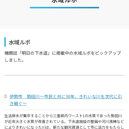
水域ルポ
機関誌「明日の下水道」に掲載中の水域ルポをピックアップ
しました。
伊勢市 勢田川～市民と共に30年、きれいな川を次代に引
き継ぐ～
生活排水が集中することから三重県内ワースト1の水質であった勢田川
が近年大きく水質が改善されている。下水道施設の整備や河川清掃など
によりきれいになった川は、新たな観光資源として市に活力をもたらし