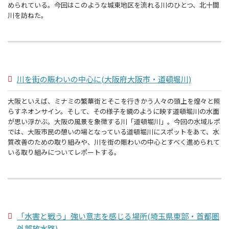
められている。今回はこのような城東地区を流れる川のひとつ、北十間
川を訪ねた。
川を街の賑わいの中心に(大阪府大阪市・道頓堀川)
大阪といえば、ミナミの繁華街とそこを行きかう人々の頭上を煌々と照
らすネオンサイン。そして、その様子を鏡のように映す道頓堀川の水面
が思い浮かぶ。大阪の風景を象徴する川「道頓堀川」。今回の水域ルポ
では、大阪市民の憩いの場となっている道頓堀川にスポットをあて、水
質改善のための取り組みや、川を街の賑わいの中心とすべく進められて
いる取り組みについてレポートする。
「水害と戦う」強い意志を感じる場所(埼玉県東部・首都圏
外郭放水路)