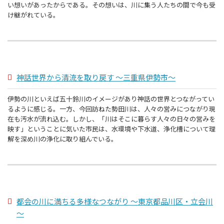
い想いがあったからである。その想いは、川に集う人たちの間で今も受
け継がれている。
神話世界から清流を取り戻す ～三重県伊勢市～
伊勢の川といえば五十鈴川のイメージがあり神話の世界とつながってい
るように感じる。一方、今回訪ねた勢田川は、人々の営みにつながり現
在も汚水が流れ込む。しかし、「川はそこに暮らす人々の日々の営みを
映す」ということに気いた市民は、水環境や下水道、浄化槽について理
解を深め川の浄化に取り組んでいる。
都会の川に満ちる多様なつながり ～東京都品川区・立会川
～