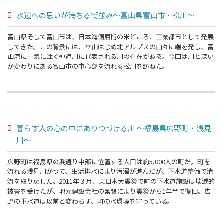
水辺への思いが満ちる街並み～富山県富山市・松川～
富山県そして富山市は、日本海側屈指の米どころ、工業都市として発展
してきた。この背景には、立山はじめ北アルプスの山々に端を発し、富
山湾に一気に注ぐ神通川に代表される川の存在がある。今回は川と深い
かかわりにある富山市の中心部を流れる松川を訪ねた。
暮らす人の心の中にありつづける川 ～福島県広野町・浅見
川～
広野町は福島県の浜通り中部に位置する人口は約5,000人の町だ。町を
流れる浅見川かつて、生活排水により汚濁が進んだが、下水道整備で清
流を取り戻した。2011年３月、東日本大震災で町の下水道施設は壊滅的
被害を受けたが、地元建設会社の奮闘により震災から1年半で復旧。広
野の下水道は以前と変わらず、町の水環境を守っている。