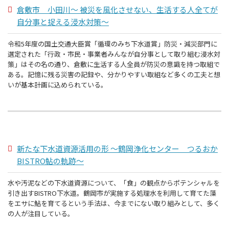
倉敷市 小田川～ 被災を風化させない、生活する人全てが
自分事と捉える浸水対策～
令和5年度の国土交通大臣賞「循環のみち下水道賞」防災・減災部門に
選定された「行政・市民・事業者みんなが自分事として取り組む浸水対
策」はその名の通り、倉敷に生活する人全員が防災の意識を持つ取組で
ある。記憶に残る災害の記録や、分かりやすい取組など多くの工夫と想
いが基本計画に込められている。
新たな下水道資源活用の形 ～鶴岡浄化センター つるおか
BISTRO鮎の軌跡～
水や汚泥などの下水道資源について、「食」の観点からポテンシャルを
引き出すBISTRO下水道。鶴岡市が実施する処理水を利用して育てた藻
をエサに鮎を育てるという手法は、今までにない取り組みとして、多く
の人が注目している。