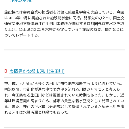
施設協では会員企業の担当者を対象に施設見学会を実施している。今回
は2012年12月に実施された施設見学会に同行。見学先のひとつ、国土交
通省関東地方整備局江戸川河川事務所が管理する首都圏外郭放水路を取
り上げ、埼玉県東北部を水害から守っている同施設の概要、働きなどに
ついてレポートする。
表情豊かな都市河川(生田川)
神戸市。六甲山から多くの河川が市街地を横断するように流れている。
明治以降、市街化が進む中で表六甲を流れる川はジャマモノと考えら
れ、今回訪ねる生田川などは覆蓋されていた時期もあった。しかし、近
年は環境意識の高まりから、都市の貴重な親水空間として見直されてい
る。また、神戸の下水道は分流式として整備されているため表六甲を流
れる河川は水質汚濁と無縁でもあった。