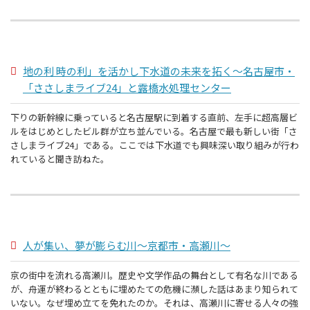
地の利 時の利」を活かし下水道の未来を拓く～名古屋市・
「ささしまライブ24」と露橋水処理センター
下りの新幹線に乗っていると名古屋駅に到着する直前、左手に超高層ビ
ルをはじめとしたビル群が立ち並んでいる。名古屋で最も新しい街「さ
さしまライブ24」である。ここでは下水道でも興味深い取り組みが行わ
れていると聞き訪ねた。
人が集い、夢が膨らむ川～京都市・高瀬川～
京の街中を流れる高瀬川。歴史や文学作品の舞台として有名な川である
が、舟運が終わるとともに埋めたての危機に瀕した話はあまり知られて
いない。なぜ埋め立てを免れたのか。それは、高瀬川に寄せる人々の強