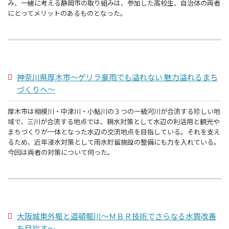
み、一緒に考える静岡市の取り組みは、参加した高校生、自治体の両者
にとってメリットのあるものとなった。
神奈川県厚木市～ゲリラ豪雨でも溢れない 魅力溢れるまち
づくりへ～
厚木市は相模川・中津川・小鮎川の３つの一級河川が合流する珍しい地
域で、三川が合流する地点では、親水対策として水辺の利活用と観光や
まちづくりが一体となった水辺の交流地点を目指している。それを支え
るため、近年浸水対策として雨水貯留施設の整備にも力を入れている。
今回は両者の対策について伺った。
大阪城東外堀と道頓堀川～ＭＢＲ技術でさらなる水質改善
を目指す～