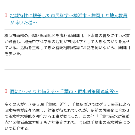
地域特性に根差した市民科学～横浜市・舞岡川と地元教員
が蒔いた種～
横浜市南部の戸塚区舞岡地区を流れる舞岡川。下水道の普及に伴い水質
が改善し、地元中学科学部の活動が市民科学として大きな広がりを見せ
ている。活動を主導してきた宮崎裕明教論にお話を伺いながら、舞岡川
を歩いた。
雨にひっそりと備える～千葉市・雨水対策関連施設～
多くの人が行き交うJR千葉駅。近年、千葉駅周辺ではゲリラ豪雨による
浸水被害が度々発生し、対策が待たれていたが、駅前の再開発に合わせ
て雨水排水機能を強化する工事が始まった。この他『千葉市雨水対策重
点地区整備基本方針』も昨年策定された。今回は千葉市の雨水対策につ
いて紹介する。