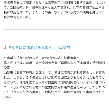
模水害を受けて制定された「金沢市総合治水対策に関する条例」につい
て、当協会の小林一朗専務理事と金沢市を訪れ、同市の堂園洋昭土木部
長にお話を伺った。また、その後、水にまつわる対策の現場を見るべく
金沢の街を歩いた。
すぐそばに清流がある暮らし（山梨市）
～山梨市「かのがわ古道・かのがわ広場」整備事業～
第３回（平成22年度）国土交通大臣賞「循環のみち下水道賞」特別部門
受賞
山梨市にある下神内川２区は「すぐそばに清流が流れる暮らし」を実現
した。しかし、この暮らしは何か別の要因によりもたらされたものでは
なかった。地域を愛する人々が自主的に地域研究を行い、それに基づい
て「せぎ」と呼ばれる地域の歴史的な用水路の復活を中心としたまちづ
くりプランを行政へ提案し、地域住民と市当局が協働して実現させたも
のだ。