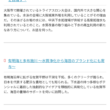
大阪市で開催されているトライアスロン大会は、国内外で大きな関心を
集めている。水泳の会場に大阪城東外堀を利用していることがその理由
だ。その泳げるお堀の水には、中浜下水処理場が供給する高度処理水も
利用されているとのこと。水質改善の取り組みと下水の再生利用の新た
なあり方について、お話を伺った。
有明海と多布施川 ～水質浄化から海苔のブランド化にも寄
与～
有明海沿岸に拡がる佐賀平野は干潟を干拓、多くのクリークが掘られ、
日本を代表する肥沃な農地としても知られる。下水道の持つ多様なポテ
ンシャルに着目した独創的なアイデアを積極的に具現化している佐賀市
に、海苔の養殖のサポートを伺いに訪問した。