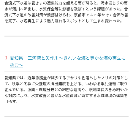
合流式下水道は管きょの遮集能力を超える雨が降ると、汚水混じりの雨
水が河川へ流出し、水質保全等に影響を及ぼすという課題があった。合
流式下水道の改善対策が義務付けられ、京都市では19年かけて合流改善
を完了、水辺再生により魅力溢れるスポットとして生まれ変わった。
愛知県 三河湾と矢作川～きれいな海と豊かな海の両立に
挑む～
愛知県では、近年漁獲量が減少するアサリや色落ちしたノリの対策とし
て、秋季と冬季に栄養塩の排出濃度を上げる、いわゆる季別運転に取り
組んでいる。漁業・環境分野との綿密な連携や、現場職員のきめ細やか
な対応により、水質改善と豊かな水産資源が両立する水域環境の構築を
目指す。